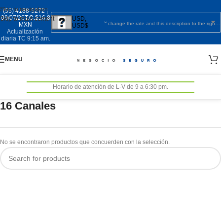
Skip to navigation
(55) 4188-5272
|
09/07/26
T.C.
$16.8
Skip to main content
USD,
change the rate and this description to the right values
MXN
USD$
Actualización
diaria TC 9:15 am.
MENU
Horario de atención de L-V de 9 a 6:30 pm.
16 Canales
No se encontraron productos que concuerden con la selección.