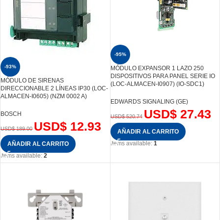
-95%
-93%
MÓDULO EXPANSOR 1 LAZO 250
DISPOSITIVOS PARA PANEL SERIE IO
MÓDULO DE SIRENAS
(LOC-ALMACEN-I0907) (IO-SDC1)
DIRECCIONABLE 2 LÍNEAS IP30 (LOC-
ALMACEN-I0605) (NZM 0002 A)
EDWARDS SIGNALING (GE)
USD$
27.43
BOSCH
USD$
520.74
USD$
12.93
USD$
189.00
AÑADIR AL CARRITO
Items available:
1
AÑADIR AL CARRITO
Items available:
2