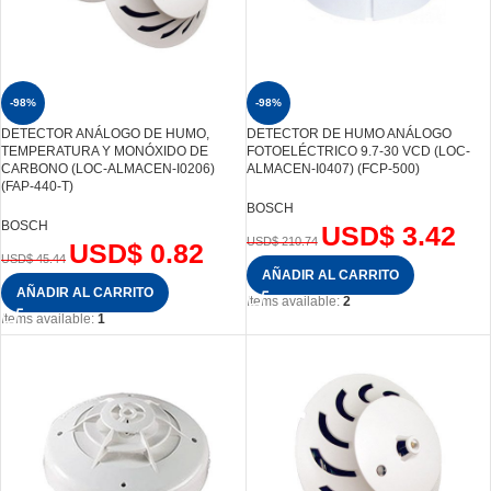
-98%
-98%
DETECTOR ANÁLOGO DE HUMO,
DETECTOR DE HUMO ANÁLOGO
TEMPERATURA Y MONÓXIDO DE
FOTOELÉCTRICO 9.7-30 VCD (LOC-
CARBONO (LOC-ALMACEN-I0206)
ALMACEN-I0407) (FCP-500)
(FAP-440-T)
BOSCH
BOSCH
USD$
3.42
USD$
210.74
USD$
0.82
USD$
45.44
AÑADIR AL CARRITO
AÑADIR AL CARRITO
Items available:
2
Items available:
1