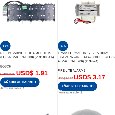
-98%
-97%
RIEL P/ GABINETE DE 4 MÓDULOS
TRANSFORMADOR 120VCA 100VA
(LOC-ALMACEN-I0308) (PRD 0004 A)
3.6A PARA PANEL MS-9600UDLS (LOC-
ALMACEN-L0706) (XRM-24)
BOSCH
FIRE-LITE ALARMS
USD$
1.91
USD$
82.85
USD$
3.17
USD$
96.27
AÑADIR AL CARRITO
AÑADIR AL CARRITO
Items available:
1
Items available:
1