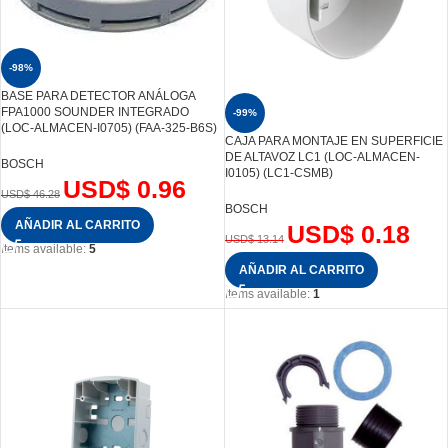
-98%
BASE PARA DETECTOR ANÁLOGA
FPA1000 SOUNDER INTEGRADO
-99%
(LOC-ALMACEN-I0705) (FAA-325-B6S)
CAJA PARA MONTAJE EN SUPERFICIE
DE ALTAVOZ LC1 (LOC-ALMACEN-
BOSCH
I0105) (LC1-CSMB)
USD$
0.96
USD$
46.28
BOSCH
AÑADIR AL CARRITO
USD$
0.18
USD$
13.14
Items available:
5
AÑADIR AL CARRITO
Items available:
1