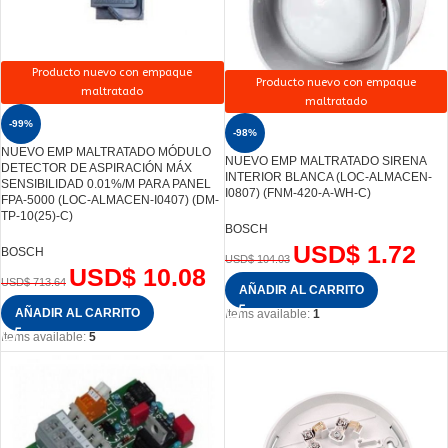
Producto nuevo con empaque
Producto nuevo con empaque
maltratado
maltratado
-99%
-98%
NUEVO EMP MALTRATADO MÓDULO
NUEVO EMP MALTRATADO SIRENA
DETECTOR DE ASPIRACIÓN MÁX
INTERIOR BLANCA (LOC-ALMACEN-
SENSIBILIDAD 0.01%/M PARA PANEL
I0807) (FNM-420-A-WH-C)
FPA-5000 (LOC-ALMACEN-I0407) (DM-
TP-10(25)-C)
BOSCH
USD$
1.72
BOSCH
USD$
104.03
USD$
10.08
USD$
713.64
AÑADIR AL CARRITO
AÑADIR AL CARRITO
Items available:
1
Items available:
5