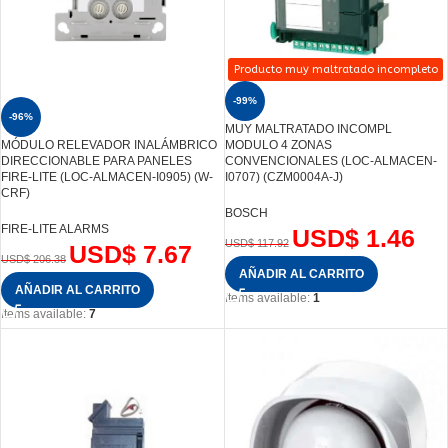
Producto muy maltratado incompleto
-99%
-96%
MUY MALTRATADO INCOMPL
MÓDULO RELEVADOR INALÁMBRICO
MODULO 4 ZONAS
DIRECCIONABLE PARA PANELES
CONVENCIONALES (LOC-ALMACEN-
FIRE-LITE (LOC-ALMACEN-I0905) (W-
I0707) (CZM0004A-J)
CRF)
BOSCH
FIRE-LITE ALARMS
USD$
1.46
USD$
117.92
USD$
7.67
USD$
206.38
AÑADIR AL CARRITO
AÑADIR AL CARRITO
Items available:
1
Items available:
7