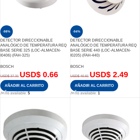
-98%
-94%
DETECTOR DIRECCIONABLE
DETECTOR DIRECCIONABLE
ANALÓGICO DE TEMPERATURA REQ
ANALÓGICO DE TEMPERATURA REQ
BASE SERIE 325 (LOC-ALMACEN-
BASE SERIE 440 (LOC-ALMACEN-
I0406) (FAH-325)
I0205) (FAH-440)
BOSCH
BOSCH
USD$
0.66
USD$
2.49
USD$
37.31
USD$
40.91
AÑADIR AL CARRITO
AÑADIR AL CARRITO
Items available:
5
Items available:
1