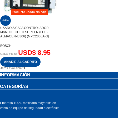
Producto usado sin caja
-98%
USADO S/CAJA CONTROLADOR
MANDO TOUCH SCREEN (LOC-
ALMACEN-I0306) (MPC2000A-G)
BOSCH
USD$
8.95
USD$
541.53
AÑADIR AL CARRITO
Items available:
1
INFORMACIÓN
CATEGORÍAS
Empresa 100% mexicana mayorista en
venta de equipo de seguridad electrónica.