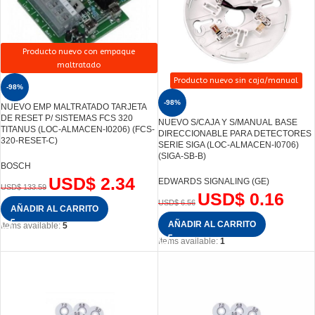
Producto nuevo con empaque
maltratado
Producto nuevo sin caja/manual
-98%
-98%
NUEVO EMP MALTRATADO TARJETA
DE RESET P/ SISTEMAS FCS 320
NUEVO S/CAJA Y S/MANUAL BASE
TITANUS (LOC-ALMACEN-I0206) (FCS-
DIRECCIONABLE PARA DETECTORES
320-RESET-C)
SERIE SIGA (LOC-ALMACEN-I0706)
(SIGA-SB-B)
BOSCH
USD$
2.34
EDWARDS SIGNALING (GE)
USD$
133.59
USD$
0.16
USD$
6.56
AÑADIR AL CARRITO
AÑADIR AL CARRITO
Items available:
5
Items available:
1