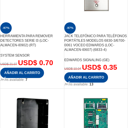
-97%
-97%
HERRAMIENTA PARA REMOVER
JACK TELEFÓNICO PARA TELÉFONOS
DETECTORES SERIE I3 (LOC-
PORTÁTILES MODELOS 6830-3/6700-
ALMACEN-I0902) (RT)
0061 VOCEO EDWARDS (LOC-
ALMACEN-I0607) (6833-4)
SYSTEM SENSOR
EDWARDS SIGNALING (GE)
USD$
0.70
USD$
21.07
USD$
0.35
USD$
10.04
AÑADIR AL CARRITO
AÑADIR AL CARRITO
Items available:
7
Items available:
13