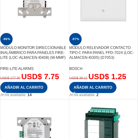
-96%
-97%
MÓDULO MONITOR DIRECCIONABLE
MÓDULO RELEVADOR CONTACTO
INALÁMBRICO PARA PANELES FIRE-
TIPO C PARA PANEL FPD-7024 (LOC-
LITE (LOC-ALMACEN-I0408) (W-MMF)
ALMACEN-I0305) (D7053)
FIRE-LITE ALARMS
BOSCH
USD$
7.75
USD$
1.25
USD$
177.30
USD$
38.12
AÑADIR AL CARRITO
AÑADIR AL CARRITO
Items available:
14
Items available:
2