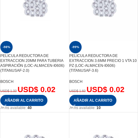
-98%
-99%
PELICULA REDUCTORA DE
PELICULA REDUCTORA DE
EXTRACCION 20MM PARA TUBERIA
EXTRACCION 3.6MM PRECIO 1 VTA 10
ASPIRACIÓN (LOC-ALMACEN-I0606)
PZ (LOC-ALMACEN-I0606)
(TITANUSAF-2.0)
(TITANUSAF-3.6)
BOSCH
BOSCH
USD$
0.02
USD$
0.02
USD$
1.33
USD$
1.60
AÑADIR AL CARRITO
AÑADIR AL CARRITO
Items available:
40
Items available:
10