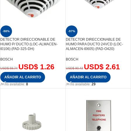
-98%
-97%
DETECTOR DIRECCIONABLE DE
DETECTOR DIRECCIONABLE DE
HUMO P/ DUCTO (LOC-ALMACEN-
HUMO PARA DUCTO 24VCD (LOC-
I0106) (FAD-325-DH)
ALMACEN-I0605) (FAD-O420)
BOSCH
BOSCH
USD$
1.26
USD$
2.61
USD$
59.74
USD$
90.43
AÑADIR AL CARRITO
AÑADIR AL CARRITO
Items available:
8
Items available:
29