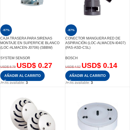
-97%
-97%
CAJA TRASERA PARA SIRENAS
CONECTOR MANGUERA RED DE
MONTAJE EN SUPERFICIE BLANCO
ASPIRACIÓN (LOC-ALMACEN-I0407)
(LOC-ALMACEN-J0706) (SBBW)
(FAS-ASD-CSL)
SYSTEM SENSOR
BOSCH
USD$
0.27
USD$
0.14
USD$
8.79
USD$
4.52
AÑADIR AL CARRITO
AÑADIR AL CARRITO
Items available:
3
Items available:
3