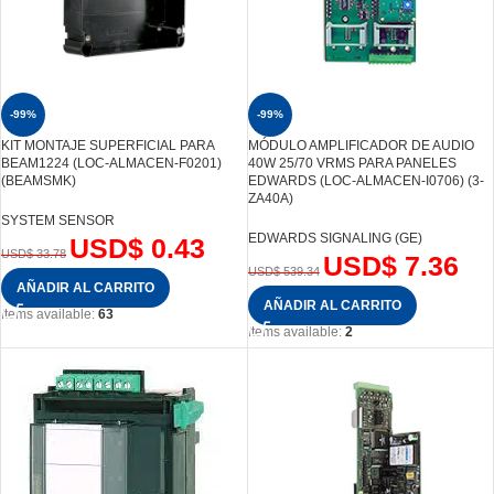
-99%
-99%
KIT MONTAJE SUPERFICIAL PARA
MÓDULO AMPLIFICADOR DE AUDIO
BEAM1224 (LOC-ALMACEN-F0201)
40W 25/70 VRMS PARA PANELES
(BEAMSMK)
EDWARDS (LOC-ALMACEN-I0706) (3-
ZA40A)
SYSTEM SENSOR
EDWARDS SIGNALING (GE)
USD$
0.43
USD$
33.78
USD$
7.36
USD$
539.34
AÑADIR AL CARRITO
AÑADIR AL CARRITO
Items available:
63
Items available:
2