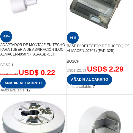
-98%
-98%
ADAPTADOR DE MONTAJE EN TECHO
BASE P/ DETECTOR DE DUCTO (LOC-
PARA TUBERIA DE ASPIRACIÓN (LOC-
ALMACEN-J0707) (FAD-325)
ALMACEN-I0507) (FAS-ASD-CLT)
BOSCH
BOSCH
USD$
2.29
USD$
0.22
USD$
121.39
USD$
13.34
AÑADIR AL CARRITO
AÑADIR AL CARRITO
Items available:
7
Items available:
12