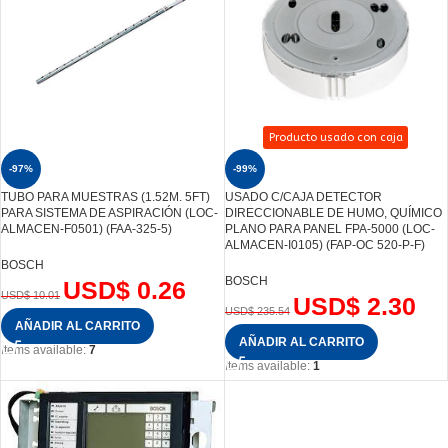
Producto usado con caja
-97%
-99%
TUBO PARA MUESTRAS (1.52M. 5FT)
USADO C/CAJA DETECTOR
PARA SISTEMA DE ASPIRACIÓN (LOC-
DIRECCIONABLE DE HUMO, QUÍMICO
ALMACEN-F0501) (FAA-325-5)
PLANO PARA PANEL FPA-5000 (LOC-
ALMACEN-I0105) (FAP-OC 520-P-F)
BOSCH
BOSCH
USD$
0.26
USD$
10.01
USD$
2.30
USD$
235.54
AÑADIR AL CARRITO
AÑADIR AL CARRITO
Items available:
7
Items available:
1