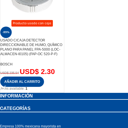
Producto usado con caja
-99%
USADO C/CAJA DETECTOR
DIRECCIONABLE DE HUMO, QUÍMICO
PLANO PARA PANEL FPA-5000 (LOC-
ALMACEN-I0105) (FAP-OC 520-P-F)
BOSCH
USD$
2.30
USD$
235.54
AÑADIR AL CARRITO
Items available:
1
INFORMACIÓN
CATEGORÍAS
Empresa 100% mexicana mayorista en