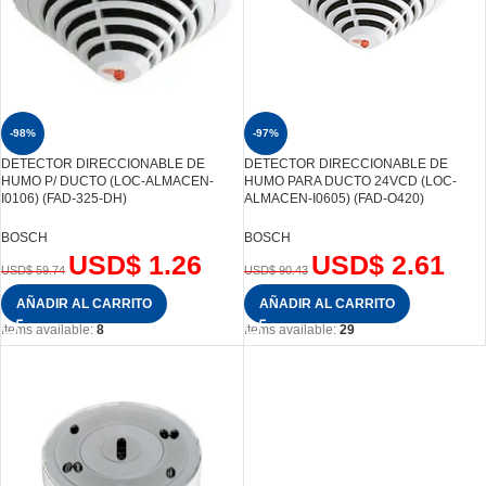
-98%
-97%
DETECTOR DIRECCIONABLE DE
DETECTOR DIRECCIONABLE DE
HUMO P/ DUCTO (LOC-ALMACEN-
HUMO PARA DUCTO 24VCD (LOC-
I0106) (FAD-325-DH)
ALMACEN-I0605) (FAD-O420)
BOSCH
BOSCH
USD$
1.26
USD$
2.61
USD$
59.74
USD$
90.43
AÑADIR AL CARRITO
AÑADIR AL CARRITO
Items available:
8
Items available:
29