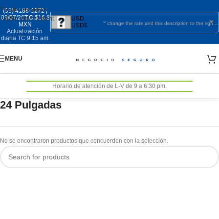
Skip to navigation
(55) 4188-5272
|
09/07/26
T.C.
$16.8
Skip to main content
USD,
change the rate and this description to the right values
MXN
USD$
Actualización
diaria TC 9:15 am.
MENU
Horario de atención de L-V de 9 a 6:30 pm.
24 Pulgadas
No se encontraron productos que concuerden con la selección.