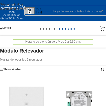
Skip to navigation
(55) 4188-5272
|
09/07/26
T.C.
$16.8
Skip to main content
USD,
change the rate and this description to the right values
MXN
USD$
Actualización
diaria TC 9:15 am.
MENU
Horario de atención de L-V de 9 a 6:30 pm.
Módulo Relevador
Mostrando todos los 2 resultados
Show sidebar