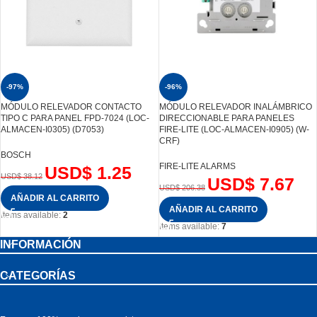
-97%
-96%
MÓDULO RELEVADOR CONTACTO
MÓDULO RELEVADOR INALÁMBRICO
TIPO C PARA PANEL FPD-7024 (LOC-
DIRECCIONABLE PARA PANELES
ALMACEN-I0305) (D7053)
FIRE-LITE (LOC-ALMACEN-I0905) (W-
CRF)
BOSCH
FIRE-LITE ALARMS
USD$
1.25
USD$
38.12
USD$
7.67
USD$
206.38
AÑADIR AL CARRITO
AÑADIR AL CARRITO
Items available:
2
Items available:
7
INFORMACIÓN
CATEGORÍAS