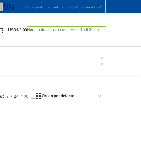
USD,
change the rate and this description to the right values
USD$
Horario de atención de L-V de 9 a 6:30 pm.
USD$
0.00
ow
9
24
36