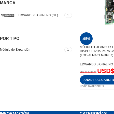
MARCA
EDWARDS SIGNALING (GE)
1
POR TIPO
-95%
MÓDULO EXPANSOR 1 
Módulo de Expansión
1
DISPOSITIVOS PARA PA
(LOC-ALMACEN-I0907) 
EDWARDS SIGNALING 
USD
USD$
520.74
AÑADIR AL CARRIT
Items available:
1
INFORMACIÓN
CATEGORÍAS