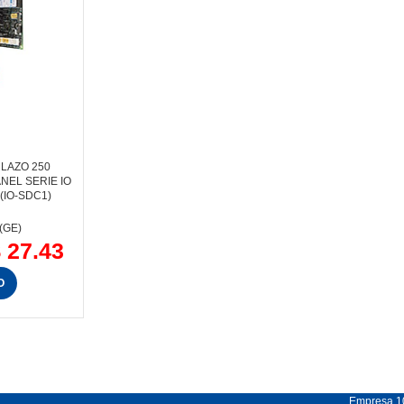
LAZO 250
NEL SERIE IO
(IO-SDC1)
(GE)
$
27.43
O
Empresa 1