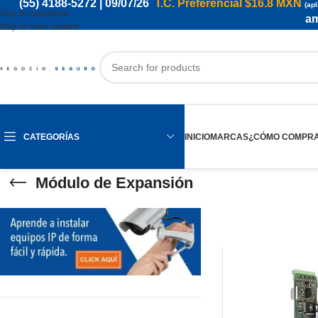
(55) 4188-5272
| 09/07/26
T.C. Preferencial
$16.8 MXN
(apl
Skip to navigation
am
Skip to main content
CATEGORÍAS
INICIO
MARCAS
¿CÓMO COMPR
Módulo de Expansión