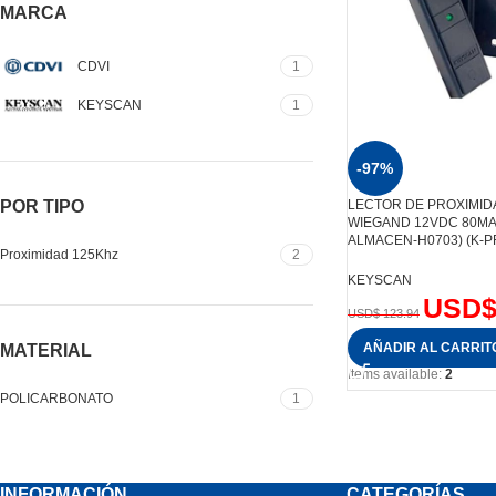
MARCA
CDVI
1
KEYSCAN
1
-97%
LECTOR DE PROXIMID
POR TIPO
WIEGAND 12VDC 80MA
ALMACEN-H0703) (K-P
Proximidad 125Khz
2
KEYSCAN
USD
USD$
123.94
AÑADIR AL CARRIT
MATERIAL
Items available:
2
POLICARBONATO
1
INFORMACIÓN
CATEGORÍAS