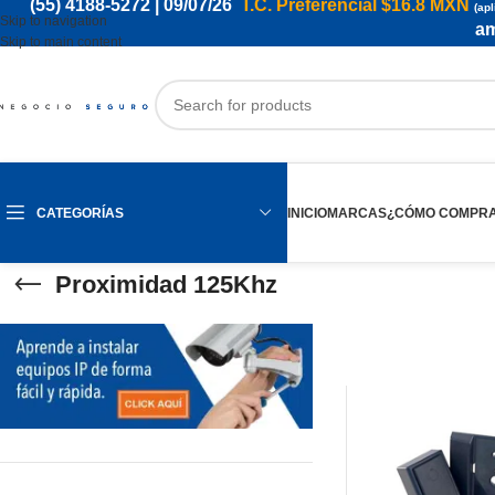
(55) 4188-5272
| 09/07/26
T.C. Preferencial
$16.8 MXN
(apl
Skip to navigation
am
Skip to main content
CATEGORÍAS
INICIO
MARCAS
¿CÓMO COMPR
Proximidad 125Khz