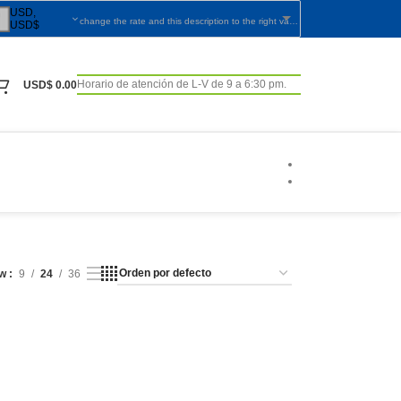
USD,
change the rate and this description to the right values
USD$
Horario de atención de L-V de 9 a 6:30 pm.
USD$
0.00
ow
9
24
36