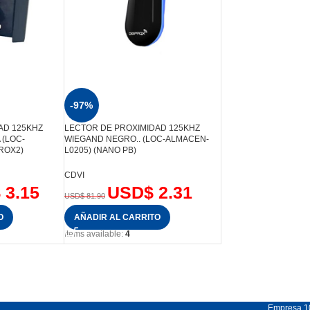
-97%
AD 125KHZ
LECTOR DE PROXIMIDAD 125KHZ
 (LOC-
WIEGAND NEGRO.. (LOC-ALMACEN-
ROX2)
L0205) (NANO PB)
CDVI
$
3.15
USD$
2.31
USD$
81.90
O
AÑADIR AL CARRITO
Items available:
4
Empresa 1