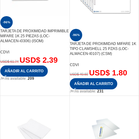
-96%
TARJETA DE PROXIMIDAD IMPRIMIBLE
-96%
MIFARE 1K 25 PIEZAS (LOC-
ALMACEN-i0306) (ISOM)
TARJETA DE PROXIMIDAD MIFARE 1K
TIPO CLAMSHELL 25 PZAS (LOC-
CDVI
ALMACEN-I0107) (CSM)
USD$
2.39
USD$
61.74
CDVI
USD$
1.80
AÑADIR AL CARRITO
USD$
40.60
Items available:
209
AÑADIR AL CARRITO
Items available:
231