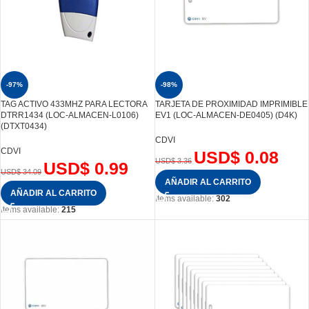
-97%
-98%
TAG ACTIVO 433MHZ PARA LECTORA
TARJETA DE PROXIMIDAD IMPRIMIBLE
DTRR1434 (LOC-ALMACEN-L0106)
EV1 (LOC-ALMACEN-DE0405) (D4K)
(DTXT0434)
CDVI
CDVI
USD$
0.08
USD$
3.36
USD$
0.99
USD$
34.09
AÑADIR AL CARRITO
AÑADIR AL CARRITO
Items available:
302
Items available:
215