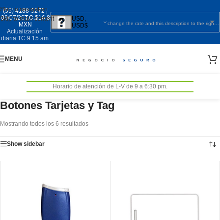
Skip to navigation
(55) 4188-5272
|
09/07/26
T.C.
$16.8
Skip to main content
USD,
change the rate and this description to the right values
MXN
USD$
Actualización
diaria TC 9:15 am.
MENU
Horario de atención de L-V de 9 a 6:30 pm.
Botones Tarjetas y Tag
Mostrando todos los 6 resultados
Show sidebar