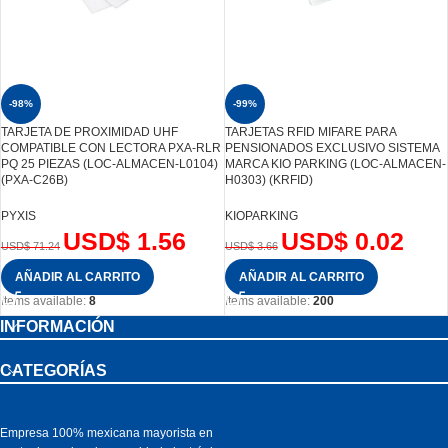
-98%
-99%
TARJETA DE PROXIMIDAD UHF
TARJETAS RFID MIFARE PARA
COMPATIBLE CON LECTORA PXA-RLR
PENSIONADOS EXCLUSIVO SISTEMA
PQ 25 PIEZAS (LOC-ALMACEN-L0104)
MARCA KIO PARKING (LOC-ALMACEN-
(PXA-C26B)
H0303) (KRFID)
PYXIS
KIOPARKING
USD$
1.56
USD$
0.02
USD$
71.24
USD$
3.66
AÑADIR AL CARRITO
AÑADIR AL CARRITO
Items available:
8
Items available:
200
INFORMACIÓN
CATEGORÍAS
Empresa 100% mexicana mayorista en